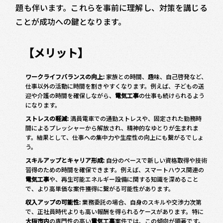
題も伴います。これらを事前に理解し、対策を講じる
ことが成功への鍵となります。
【メリット】
ワークライフバランスの向上:
家族との時間、趣味、自己啓発など、
仕事以外の活動に時間を割きやすくなります。例えば、子どもの送
迎や介護の時間を確保しながら、
電気工事
の仕事も続けられるよう
になります。
ストレスの軽減:
満員電車での通勤ストレスや、固定された勤務時
間によるプレッシャーから解放され、精神的なゆとりが生まれま
す。結果として、仕事への集中力や生産性の向上にも繋がるでしょ
う。
スキルアップとキャリア形成:
自分のペースで新しい資格取得や技術
習得のための時間を確保できます。例えば、スマートハウス関連の
電気工事
や、再生可能エネルギー設備に関する知識を深めること
で、より高単価な案件獲得に繋がる可能性があります。
収入アップの可能性:
業務委託の場合、自身のスキルや交渉力次第
で、正社員時代よりも高い報酬を得られるケースがあります。特に
大阪市内
の専門性の高い
電気工事
案件では、この傾向が顕著です。