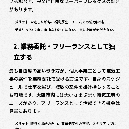
いる場合と、完全に自由なスーパー
フレックス
の場合
があります。
メリット:
安定した給与、福利厚生、チームでの協力体制。
デメリット:
完全に自由なわけではない、導入企業がまだ少ない。
2. 業務委託・フリーランスとして独
立する
最も自由度の高い働き方が、個人事業主として
電気工
事
の案件を業務委託で受ける方法です。自身のスケジ
ュールで仕事を選び、複数の案件を掛け持ちすること
も可能です。
大阪市内
には大小さまざまな
電気工事
の
ニーズがあり、フリーランスとして活躍できる機会は
豊富にあります。
メリット:
時間と場所の自由、高単価案件の獲得、スキルアップに
直結。