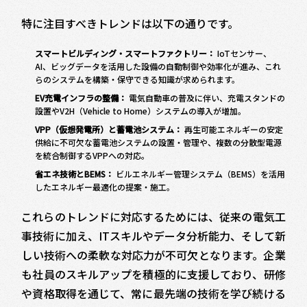
特に注目すべきトレンドは以下の通りです。
スマートビルディング・スマートファクトリー：
IoTセンサー、
AI、ビッグデータを活用した設備の自動制御や効率化が進み、これ
らのシステムを構築・保守できる知識が求められます。
EV充電インフラの整備：
電気自動車の普及に伴い、充電スタンドの
設置やV2H（Vehicle to Home）システムの導入が増加。
VPP（仮想発電所）と蓄電池システム：
再生可能エネルギーの安定
供給に不可欠な蓄電池システムの設置・管理や、複数の分散型電源
を統合制御するVPPへの対応。
省エネ技術とBEMS：
ビルエネルギー管理システム（BEMS）を活用
したエネルギー最適化の提案・施工。
これらのトレンドに対応するためには、従来の電気工
事技術に加え、ITスキルやデータ分析能力、そして新
しい技術への柔軟な対応力が不可欠となります。企業
も社員のスキルアップを積極的に支援しており、研修
や資格取得を通じて、常に最先端の技術を学び続ける